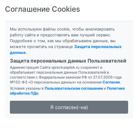
Соглашение Cookies
8-800-201-50-81
|
8 (4712) 58-80-80
Мы используем файлы cookie, чтобы анализировать
работу сайта и предоставлять вам лучший сервис.
Подробнее о том, как мы обрабатываем данные, вы
можете прочитать на странице
Защита персональных
данных
.
Формы выпуска
Инструкция
Защита персональных данных Пользователей
Администрация Сайта spravkaaptek.ru сохраняет и
БИКАЛУТАМИД
обрабатывает персональные данные Пользователей в
соответствии с Федеральным законом РФ от 27.07.2006 года
№152-ФЗ «О персональных данных» на основании
Согласия
.
Условия указаны в
Пользовательском соглашении
и
Политике
обработки ПДн
.
Я согласен(-на)