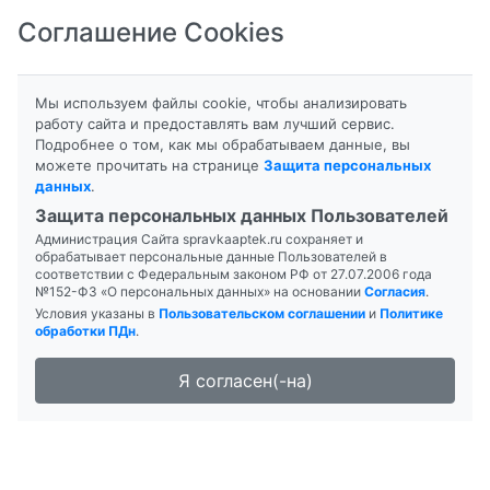
Соглашение Cookies
8-800-201-50-81
|
8 (4712) 58-80-80
Мы используем файлы cookie, чтобы анализировать
работу сайта и предоставлять вам лучший сервис.
Подробнее о том, как мы обрабатываем данные, вы
можете прочитать на странице
Защита персональных
данных
.
Формы выпуска
Инструкция
Защита персональных данных Пользователей
Администрация Сайта spravkaaptek.ru сохраняет и
БИОСУЛИН Н
обрабатывает персональные данные Пользователей в
соответствии с Федеральным законом РФ от 27.07.2006 года
№152-ФЗ «О персональных данных» на основании
Согласия
.
Условия указаны в
Пользовательском соглашении
и
Политике
обработки ПДн
.
Я согласен(-на)