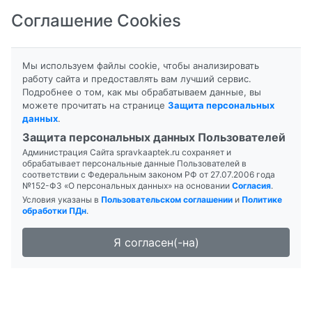
Соглашение Cookies
8-800-201-50-81
|
8 (4712) 58-80-80
Мы используем файлы cookie, чтобы анализировать
работу сайта и предоставлять вам лучший сервис.
Подробнее о том, как мы обрабатываем данные, вы
можете прочитать на странице
Защита персональных
данных
.
Формы выпуска
Инструкция
Защита персональных данных Пользователей
Администрация Сайта spravkaaptek.ru сохраняет и
БИФОСИН
обрабатывает персональные данные Пользователей в
соответствии с Федеральным законом РФ от 27.07.2006 года
№152-ФЗ «О персональных данных» на основании
Согласия
.
Условия указаны в
Пользовательском соглашении
и
Политике
обработки ПДн
.
Я согласен(-на)