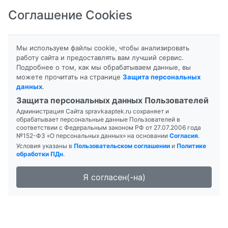
Соглашение Cookies
8-800-201-50-81
|
8 (4712) 58-80-80
Мы используем файлы cookie, чтобы анализировать
работу сайта и предоставлять вам лучший сервис.
Подробнее о том, как мы обрабатываем данные, вы
можете прочитать на странице
Защита персональных
данных
.
Формы выпуска
Инструкция
Защита персональных данных Пользователей
Администрация Сайта spravkaaptek.ru сохраняет и
ВАНКОМИЦИН ЭЛЬФА
обрабатывает персональные данные Пользователей в
соответствии с Федеральным законом РФ от 27.07.2006 года
№152-ФЗ «О персональных данных» на основании
Согласия
.
Условия указаны в
Пользовательском соглашении
и
Политике
обработки ПДн
.
Я согласен(-на)