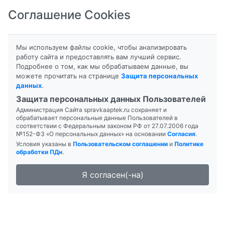
Соглашение Cookies
8-800-201-50-81
|
8 (4712) 58-80-80
Мы используем файлы cookie, чтобы анализировать
работу сайта и предоставлять вам лучший сервис.
Подробнее о том, как мы обрабатываем данные, вы
можете прочитать на странице
Защита персональных
данных
.
Формы выпуска
Инструкция
Защита персональных данных Пользователей
Администрация Сайта spravkaaptek.ru сохраняет и
ВИТРУМ БЬЮТИ ЛЮКС
обрабатывает персональные данные Пользователей в
соответствии с Федеральным законом РФ от 27.07.2006 года
№152-ФЗ «О персональных данных» на основании
Согласия
.
Условия указаны в
Пользовательском соглашении
и
Политике
обработки ПДн
.
Я согласен(-на)