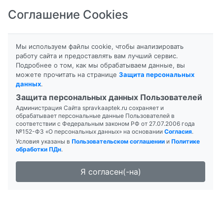
Соглашение Cookies
8-800-201-50-81
|
8 (4712) 58-80-80
Мы используем файлы cookie, чтобы анализировать
работу сайта и предоставлять вам лучший сервис.
Подробнее о том, как мы обрабатываем данные, вы
можете прочитать на странице
Защита персональных
данных
.
Формы выпуска
Инструкция
Защита персональных данных Пользователей
Администрация Сайта spravkaaptek.ru сохраняет и
ВИТРУМ ПЕРФОМЕНС
обрабатывает персональные данные Пользователей в
соответствии с Федеральным законом РФ от 27.07.2006 года
№152-ФЗ «О персональных данных» на основании
Согласия
.
Условия указаны в
Пользовательском соглашении
и
Политике
обработки ПДн
.
Я согласен(-на)