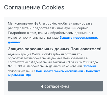
Соглашение Cookies
8-800-201-50-81
|
8 (4712) 58-80-80
Мы используем файлы cookie, чтобы анализировать
работу сайта и предоставлять вам лучший сервис.
Подробнее о том, как мы обрабатываем данные, вы
можете прочитать на странице
Защита персональных
данных
.
Формы выпуска
Инструкция
Защита персональных данных Пользователей
Администрация Сайта spravkaaptek.ru сохраняет и
ВИТРУМ ЦЕНТУРИ
обрабатывает персональные данные Пользователей в
соответствии с Федеральным законом РФ от 27.07.2006 года
№152-ФЗ «О персональных данных» на основании
Согласия
.
Условия указаны в
Пользовательском соглашении
и
Политике
обработки ПДн
.
Я согласен(-на)