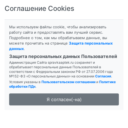
Соглашение Cookies
8-800-201-50-81
|
8 (4712) 58-80-80
Мы используем файлы cookie, чтобы анализировать
работу сайта и предоставлять вам лучший сервис.
Подробнее о том, как мы обрабатываем данные, вы
можете прочитать на странице
Защита персональных
данных
.
Формы выпуска
Инструкция
Защита персональных данных Пользователей
Администрация Сайта spravkaaptek.ru сохраняет и
ВОДА ДЛЯ ИНЪЕКЦИЙ
обрабатывает персональные данные Пользователей в
соответствии с Федеральным законом РФ от 27.07.2006 года
№152-ФЗ «О персональных данных» на основании
Согласия
.
Условия указаны в
Пользовательском соглашении
и
Политике
обработки ПДн
.
Я согласен(-на)