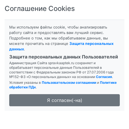
Соглашение Cookies
8-800-201-50-81
|
8 (4712) 58-80-80
Мы используем файлы cookie, чтобы анализировать
работу сайта и предоставлять вам лучший сервис.
Подробнее о том, как мы обрабатываем данные, вы
можете прочитать на странице
Защита персональных
данных
.
Формы выпуска
Инструкция
Защита персональных данных Пользователей
Администрация Сайта spravkaaptek.ru сохраняет и
ВОДА ДЛЯ ИНЪЕКЦИЙ
обрабатывает персональные данные Пользователей в
соответствии с Федеральным законом РФ от 27.07.2006 года
№152-ФЗ «О персональных данных» на основании
Согласия
.
Условия указаны в
Пользовательском соглашении
и
Политике
обработки ПДн
.
Я согласен(-на)