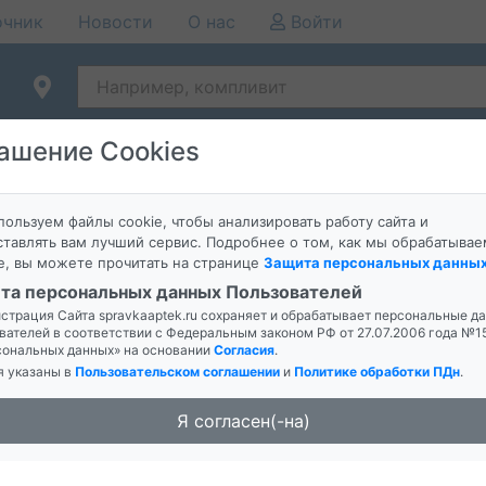
очник
Новости
О нас
Войти
ашение Cookies
Формы выпуска
ользуем файлы cookie, чтобы анализировать работу сайта и
тавлять вам лучший сервис. Подробнее о том, как мы обрабатывае
Действующие вещество (МНН):
МЕБЕНДАЗОЛ
е, вы можете прочитать на странице
Защита персональных данны
Группа:
Лекарственные препараты
та персональных данных Пользователей
Подгруппа:
Противопаразитарные препараты
страция Сайта spravkaaptek.ru сохраняет и обрабатывает персональные д
Первичная упаковка:
контур. ячейк. упак.
вателей в соответствии с Федеральным законом РФ от 27.07.2006 года №
сональных данных» на основании
Согласия
.
Упаковка:
№6, 100МГ
я указаны в
Пользовательском соглашении
и
Политике обработки ПДн
.
Штрих-код товара:
468002023160
Производитель:
АО АВВА РУС
Я согласен(-на)
Страна:
РОССИЯ
Отпуск по рецепту:
Да