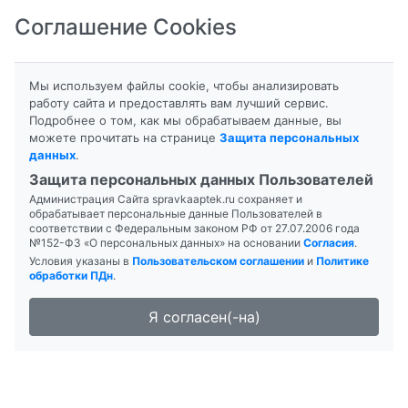
Соглашение Cookies
8-800-201-50-81
|
8 (4712) 58-80-80
Мы используем файлы cookie, чтобы анализировать
работу сайта и предоставлять вам лучший сервис.
Подробнее о том, как мы обрабатываем данные, вы
можете прочитать на странице
Защита персональных
данных
.
Формы выпуска
Инструкция
Защита персональных данных Пользователей
Администрация Сайта spravkaaptek.ru сохраняет и
ГОПАНТЕНОВАЯ КИСЛОТА
обрабатывает персональные данные Пользователей в
соответствии с Федеральным законом РФ от 27.07.2006 года
№152-ФЗ «О персональных данных» на основании
Согласия
.
Условия указаны в
Пользовательском соглашении
и
Политике
обработки ПДн
.
Я согласен(-на)