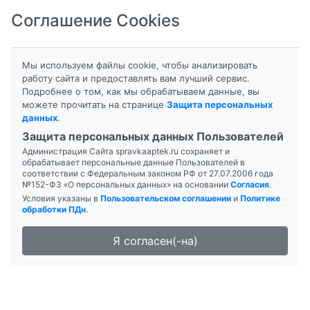
Соглашение Cookies
8-800-201-50-81
|
8 (4712) 58-80-80
Мы используем файлы cookie, чтобы анализировать
работу сайта и предоставлять вам лучший сервис.
Подробнее о том, как мы обрабатываем данные, вы
можете прочитать на странице
Защита персональных
данных
.
Формы выпуска
Инструкция
Защита персональных данных Пользователей
Администрация Сайта spravkaaptek.ru сохраняет и
ДИАБЕФАРМ МВ
обрабатывает персональные данные Пользователей в
соответствии с Федеральным законом РФ от 27.07.2006 года
№152-ФЗ «О персональных данных» на основании
Согласия
.
Условия указаны в
Пользовательском соглашении
и
Политике
обработки ПДн
.
Я согласен(-на)