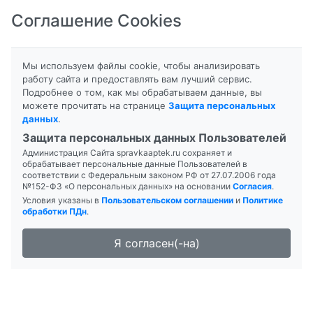
Соглашение Cookies
8-800-201-50-81
|
8 (4712) 58-80-80
Мы используем файлы cookie, чтобы анализировать
работу сайта и предоставлять вам лучший сервис.
Подробнее о том, как мы обрабатываем данные, вы
можете прочитать на странице
Защита персональных
данных
.
Формы выпуска
Инструкция
Защита персональных данных Пользователей
Администрация Сайта spravkaaptek.ru сохраняет и
ИБУПРОФЕН
обрабатывает персональные данные Пользователей в
соответствии с Федеральным законом РФ от 27.07.2006 года
№152-ФЗ «О персональных данных» на основании
Согласия
.
Условия указаны в
Пользовательском соглашении
и
Политике
обработки ПДн
.
Я согласен(-на)