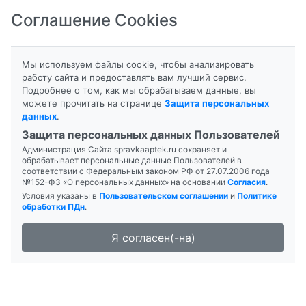
Соглашение Cookies
8-800-201-50-81
|
8 (4712) 58-80-80
Мы используем файлы cookie, чтобы анализировать
работу сайта и предоставлять вам лучший сервис.
Подробнее о том, как мы обрабатываем данные, вы
можете прочитать на странице
Защита персональных
данных
.
Формы выпуска
Инструкция
Защита персональных данных Пользователей
Администрация Сайта spravkaaptek.ru сохраняет и
ИНДАПАМИД РЕТАРД-ТЕВА
обрабатывает персональные данные Пользователей в
соответствии с Федеральным законом РФ от 27.07.2006 года
№152-ФЗ «О персональных данных» на основании
Согласия
.
Условия указаны в
Пользовательском соглашении
и
Политике
обработки ПДн
.
Я согласен(-на)