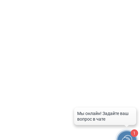
аптечная организация.
Политика по обработке персональных данных
Контакты
8-800-201-50-81
8 (4712) 58-80-80
spravka-aptek@mail.ru
График работы службы
Рабочие дни:
с 9:00 до 20:00
Выходные дни и праздники:
с 10:00 до 16:00
1
© 2026 Справочная служба аптек