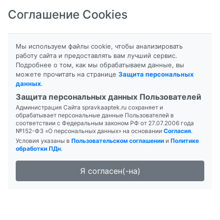
Соглашение Cookies
8-800-201-50-81
|
8 (4712) 58-80-80
Мы используем файлы cookie, чтобы анализировать
работу сайта и предоставлять вам лучший сервис.
Подробнее о том, как мы обрабатываем данные, вы
можете прочитать на странице
Защита персональных
данных
.
Формы выпуска
Инструкция
Защита персональных данных Пользователей
Администрация Сайта spravkaaptek.ru сохраняет и
КРАСАВКИ ЭКСТРАКТ
обрабатывает персональные данные Пользователей в
соответствии с Федеральным законом РФ от 27.07.2006 года
№152-ФЗ «О персональных данных» на основании
Согласия
.
Условия указаны в
Пользовательском соглашении
и
Политике
обработки ПДн
.
Я согласен(-на)