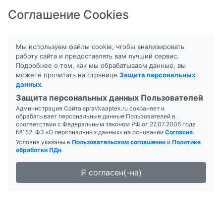
Соглашение Cookies
8-800-201-50-81
|
8 (4712) 58-80-80
Мы используем файлы cookie, чтобы анализировать
работу сайта и предоставлять вам лучший сервис.
Подробнее о том, как мы обрабатываем данные, вы
можете прочитать на странице
Защита персональных
данных
.
Формы выпуска
Инструкция
Защита персональных данных Пользователей
Администрация Сайта spravkaaptek.ru сохраняет и
МИКОФЕНОЛАТА МОФЕТИЛ
обрабатывает персональные данные Пользователей в
соответствии с Федеральным законом РФ от 27.07.2006 года
№152-ФЗ «О персональных данных» на основании
Согласия
.
Условия указаны в
Пользовательском соглашении
и
Политике
обработки ПДн
.
Я согласен(-на)