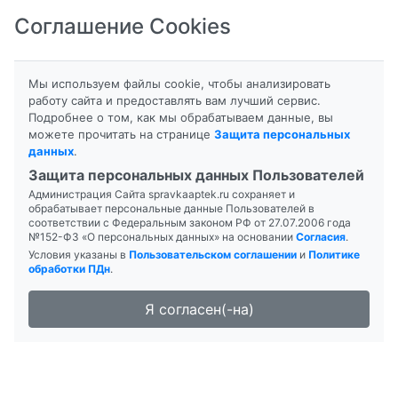
Соглашение Cookies
8-800-201-50-81
|
8 (4712) 58-80-80
Мы используем файлы cookie, чтобы анализировать
работу сайта и предоставлять вам лучший сервис.
Подробнее о том, как мы обрабатываем данные, вы
можете прочитать на странице
Защита персональных
данных
.
Формы выпуска
Инструкция
Защита персональных данных Пользователей
Администрация Сайта spravkaaptek.ru сохраняет и
МУРАВЬИНЫЙ СПИРТ
обрабатывает персональные данные Пользователей в
соответствии с Федеральным законом РФ от 27.07.2006 года
№152-ФЗ «О персональных данных» на основании
Согласия
.
Условия указаны в
Пользовательском соглашении
и
Политике
обработки ПДн
.
Я согласен(-на)