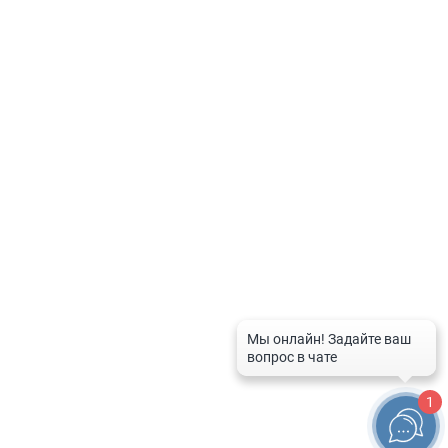
Политика по обработке персональных данных
Контакты
8-800-201-50-81
8 (4712) 58-80-80
spravka-aptek@mail.ru
График работы службы
Рабочие дни:
с 9:00 до 20:00
Выходные дни и праздники:
с 10:00 до 16:00
1
© 2026 Справочная служба аптек