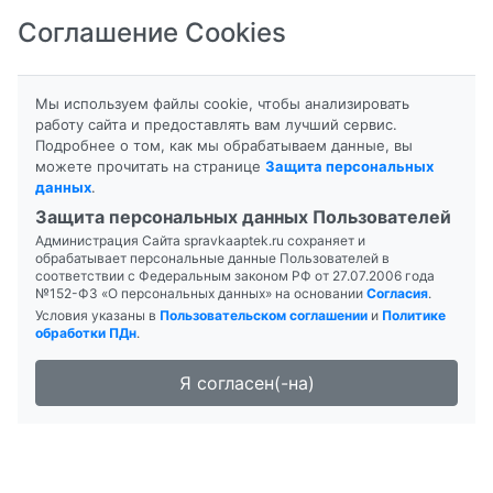
Соглашение Cookies
8-800-201-50-81
|
8 (4712) 58-80-80
Мы используем файлы cookie, чтобы анализировать
работу сайта и предоставлять вам лучший сервис.
Подробнее о том, как мы обрабатываем данные, вы
можете прочитать на странице
Защита персональных
данных
.
Формы выпуска
Инструкция
Защита персональных данных Пользователей
Администрация Сайта spravkaaptek.ru сохраняет и
РИНГЕРА РАСТВОР
обрабатывает персональные данные Пользователей в
соответствии с Федеральным законом РФ от 27.07.2006 года
№152-ФЗ «О персональных данных» на основании
Согласия
.
Условия указаны в
Пользовательском соглашении
и
Политике
обработки ПДн
.
Я согласен(-на)