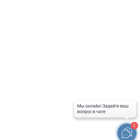
Политика по обработке персональных данных
Контакты
8-800-201-50-81
8 (4712) 58-80-80
spravka-aptek@mail.ru
График работы службы
Рабочие дни:
с 9:00 до 20:00
Выходные дни и праздники:
с 10:00 до 16:00
1
© 2026 Справочная служба аптек