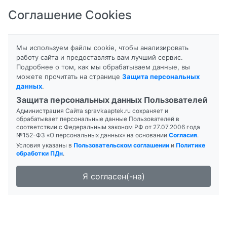
Соглашение Cookies
8-800-201-50-81
|
8 (4712) 58-80-80
Мы используем файлы cookie, чтобы анализировать
работу сайта и предоставлять вам лучший сервис.
Подробнее о том, как мы обрабатываем данные, вы
можете прочитать на странице
Защита персональных
данных
.
Формы выпуска
Инструкция
Защита персональных данных Пользователей
Администрация Сайта spravkaaptek.ru сохраняет и
РИФАМПИЦИН
обрабатывает персональные данные Пользователей в
соответствии с Федеральным законом РФ от 27.07.2006 года
№152-ФЗ «О персональных данных» на основании
Согласия
.
Условия указаны в
Пользовательском соглашении
и
Политике
обработки ПДн
.
Я согласен(-на)