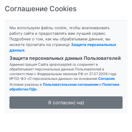
Соглашение Cookies
8-800-201-50-81
|
8 (4712) 58-80-80
Мы используем файлы cookie, чтобы анализировать
работу сайта и предоставлять вам лучший сервис.
Подробнее о том, как мы обрабатываем данные, вы
можете прочитать на странице
Защита персональных
данных
.
Формы выпуска
Инструкция
Защита персональных данных Пользователей
Администрация Сайта spravkaaptek.ru сохраняет и
СТРЕПТОМИЦИН
обрабатывает персональные данные Пользователей в
соответствии с Федеральным законом РФ от 27.07.2006 года
№152-ФЗ «О персональных данных» на основании
Согласия
.
Условия указаны в
Пользовательском соглашении
и
Политике
обработки ПДн
.
Я согласен(-на)