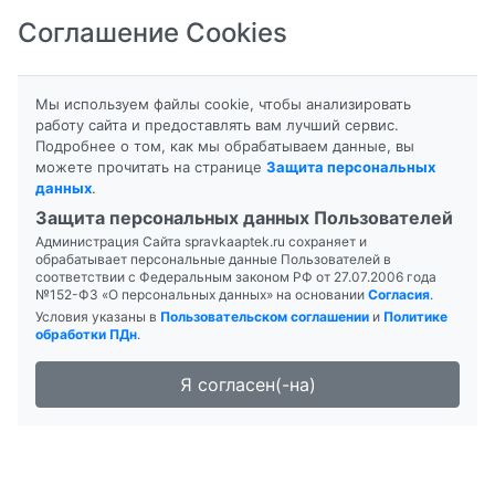
Соглашение Cookies
8-800-201-50-81
|
8 (4712) 58-80-80
Мы используем файлы cookie, чтобы анализировать
работу сайта и предоставлять вам лучший сервис.
Подробнее о том, как мы обрабатываем данные, вы
Главная
можете прочитать на странице
Защита персональных
Новость Высокая температура- без паники
данных
.
Справочная служба аптек поиск заказ
Защита персональных данных Пользователей
бронирование лекарств
Администрация Сайта spravkaaptek.ru сохраняет и
обрабатывает персональные данные Пользователей в
соответствии с Федеральным законом РФ от 27.07.2006 года
№152-ФЗ «О персональных данных» на основании
Согласия
.
Условия указаны в
Пользовательском соглашении
и
Политике
01.09.2025 21:09:09
обработки ПДн
.
4825
Высокая температура- без паники
Я согласен(-на)