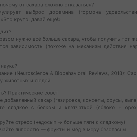
 почему от сахара сложно отказаться?
мулирует выброс дофамина (гормона удовольств
 «Это круто, давай ещё!»
одит?
разом нужно всё больше сахара, чтобы получить тот ж
тся зависимость (похоже на механизм действия нар
 наука?
ание (Neuroscience & Biobehavioral Reviews, 2018): Са
у животных и людей.
ть? Практические совет
те добавленный сахар (газировка, конфеты, соусы, выпе
йте сладкое с белком и клетчаткой (яблоко + орех
ируйте стресс (недосып → больше тяги к сладкому).
ючайте лнпоостю — фрукты и мёд в меру безопасны.