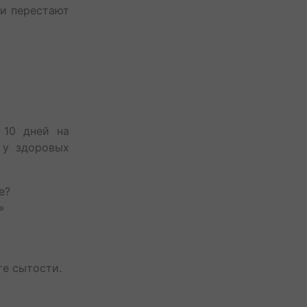
ки перестают
о 10 дней на
 у здоровых
е?
!»
те сытости.