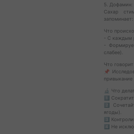
5. Дофамин:
Сахар сти
запоминает:
Что происх
- С каждым 
- Формируе
слабее).
Что говорит
📌 Исследов
привыкание 
🔬 Что дела
1️⃣ Сократи
2️⃣ Сочета
ягоды).
3️⃣ Контрол
4️⃣ Не искл