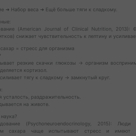
е ➜ Набор веса ➜ Ещё больше тяги к сладкому.
ные:
ание (American Journal of Clinical Nutrition, 2013): 
итков) снижает чувствительность к лептину и усиливае
: сахар = стресс для организма
?
зывает резкие скачки глюкозы → организм восприним
деляется кортизол.
усиливает тягу к сладкому → замкнутый круг.
я:
я усталость, раздражительность.
дывается на животе.
 наука?
ование (Psychoneuroendocrinology, 2015): Люди
ием сахара чаще испытывают стресс и имеют 