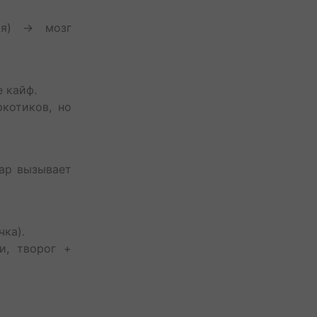
ия) → мозг
е кайф.
котиков, но
хар вызывает
чка).
и, творог +