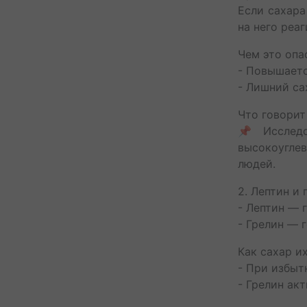
Если сахара
на него реа
Чем это оп
- Повышаетс
- Лишний са
Что говорит
📌 Исследов
высокоугле
людей.
2. Лептин и
- Лептин — 
- Грелин — 
Как сахар и
- При избыт
- Грелин ак