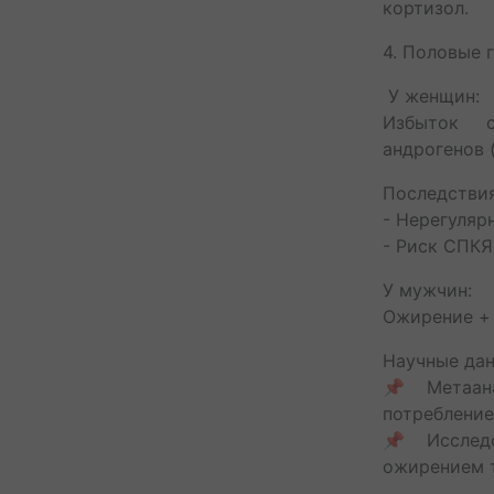
кортизол.
4. Половые 
У женщин:
Избыток 
андрогенов 
Последстви
- Нерегуляр
- Риск СПКЯ
У мужчин:
Ожирение + 
Научные дан
📌 Метаана
потребление
📌 Исследо
ожирением т