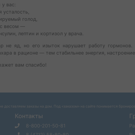
 у вас:
я усталость,
лируемый голод,
 с весом —
нсулин, лептин и кортизол у врача.
ар не яд, но его изыток нарушает работу гормонов.
ахара в рационе — тем стабильнее энергия, настроение
кажет вам спасибо!
е доставляем заказы на дом. Под «заказом» на сайте понимается брониро
Контакты
Г
8-800-201-50-81
Ра
8 (4712) 58-80-80
Вы