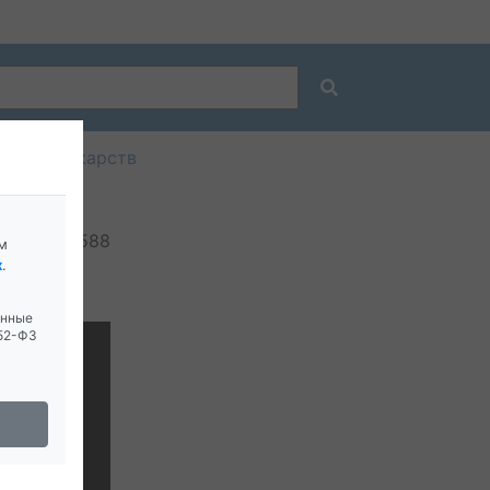
ование лекарств
2588
м
х
.
анные
152-ФЗ