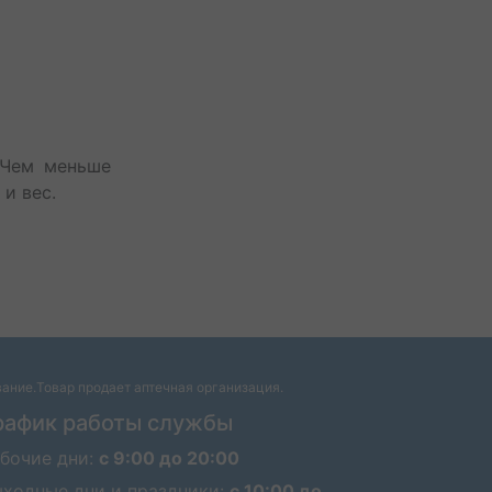
 Чем меньше
 и вес.
вание.Товар продает аптечная организация.
рафик работы службы
бочие дни:
с 9:00 до 20:00
ходные дни и праздники:
с 10:00 до