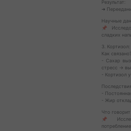
Результат:
➜ Переедани
Научные дан
📌 Исследов
сладких нап
3. Кортизол
Как связано
- Сахар вы
стресс → вы
- Кортизол 
Последстви
- Постоянна
- Жир откла
Что говорит
📌 Исслед
потреблен