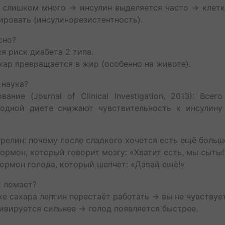
 слишком много → инсулин выделяется часто → клет
гировать (инсулинорезистентность).
асно?
я риск диабета 2 типа.
хар превращается в жир (особенно на животе).
 наука?
ание (Journal of Clinical Investigation, 2013): Всег
водной диете снижают чувствительность к инсулину
 грелин: почему после сладкого хочется есть ещё больш
гормон, который говорит мозгу: «Хватит есть, мы сыты
гормон голода, который шепчет: «Давай ещё!»
х ломает?
ке сахара лептин перестаёт работать → вы не чувствуе
тивируется сильнее → голод появляется быстрее.