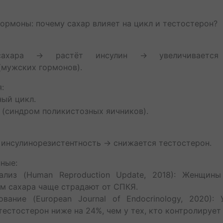
гормоны: почему сахар влияет на цикл и тестостерон?
сахара → растёт инсулин → увеличивается 
(мужских гормонов).
я:
ный цикл.
 (синдром поликистозных яичников).
инсулинорезистентность → снижается тестостерон.
ные:
лиз (Human Reproduction Update, 2018): Женщин
м сахара чаще страдают от СПКЯ.
вание (European Journal of Endocrinology, 2020):
естостерон ниже на 24%, чем у тех, кто контролирует