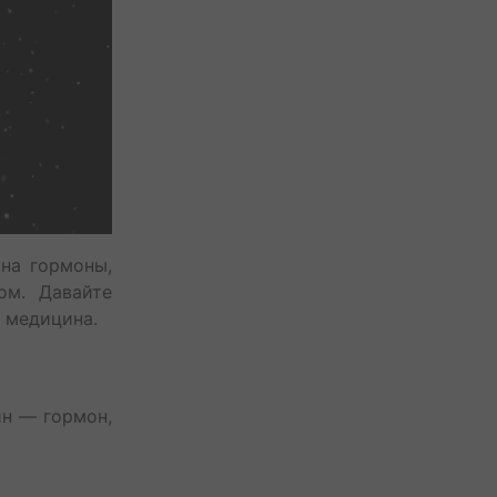
на гормоны,
ом. Давайте
я медицина.
ин — гормон,