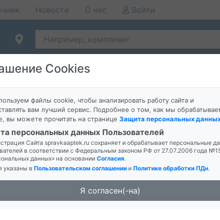
очник
Новости
О нас
Войти
ашение Cookies
 гормоны Справочная служба аптек поиск заказ бронир
ользуем файлы cookie, чтобы анализировать работу сайта и
0:05:49
тавлять вам лучший сервис. Подробнее о том, как мы обрабатывае
ахар влияет на гормоны
е, вы можете прочитать на странице
Защита персональных данны
та персональных данных Пользователей
страция Сайта spravkaaptek.ru сохраняет и обрабатывает персональные д
вателей в соответствии с Федеральным законом РФ от 27.07.2006 года №
сональных данных» на основании
Согласия
.
я указаны в
Пользовательском соглашении
и
Политике обработки ПДн
.
Я согласен(-на)