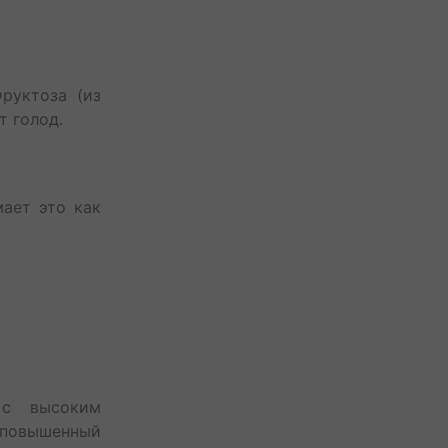
Фруктоза (из
т голод.
ает это как
 с высоким
повышенный