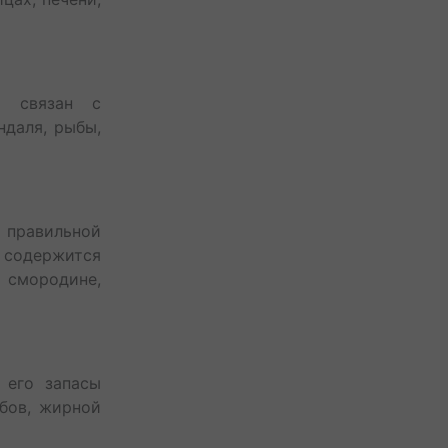
ю связан с
ндаля, рыбы,
я правильной
х содержится
й смородине,
 его запасы
ибов, жирной