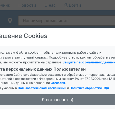
очник
Новости
О нас
Войти
ашение Cookies
Справочная служба аптек поиск заказ бронирование ле
ользуем файлы cookie, чтобы анализировать работу сайта и
7:04:05
тавлять вам лучший сервис. Подробнее о том, как мы обрабатывае
ины для волос
е, вы можете прочитать на странице
Защита персональных данны
та персональных данных Пользователей
страция Сайта spravkaaptek.ru сохраняет и обрабатывает персональные д
вателей в соответствии с Федеральным законом РФ от 27.07.2006 года №
сональных данных» на основании
Согласия
.
я указаны в
Пользовательском соглашении
и
Политике обработки ПДн
.
Я согласен(-на)