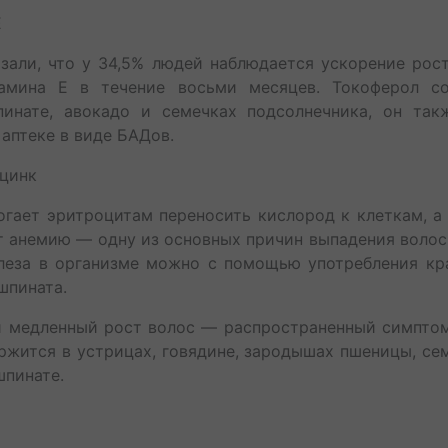
Е
зали, что у 34,5% людей наблюдается ускорение рос
амина Е в течение восьми месяцев. Токоферол с
пинате, авокадо и семечках подсолнечника, он так
 аптеке в виде БАДов.
 цинк
гает эритроцитам переносить кислород к клеткам, а
 анемию — одну из основных причин выпадения волос
леза в организме можно с помощью употребления кра
шпината.
и медленный рост волос — распространенный симптом
ржится в устрицах, говядине, зародышах пшеницы, се
шпинате.