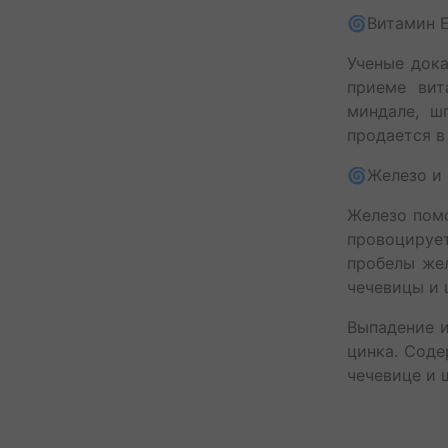
🌀Витамин 
Ученые дока
приеме вит
миндале, ш
продается в
🌀Железо и
Железо помо
провоцирует
пробелы же
чечевицы и 
Выпадение 
цинка. Соде
чечевице и 