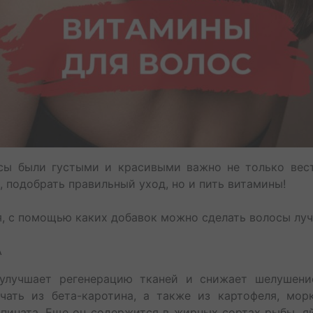
сы были густыми и красивыми важно не только вес
 подобрать правильный уход, но и пить витамины!⁣⁣
, с помощью каких добавок можно сделать волосы лучш
А
улучшает регенерацию тканей и снижает шелушени
чать из бета-каротина, а также из картофеля, морк
пината. Еще он содержится в жирных сортах рыбы, яй