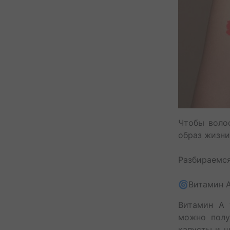
Чтобы воло
образ жизни,
⁣⁣⠀
Разбираемся
🌀Витамин 
Витамин А 
можно полу
капусты и ш