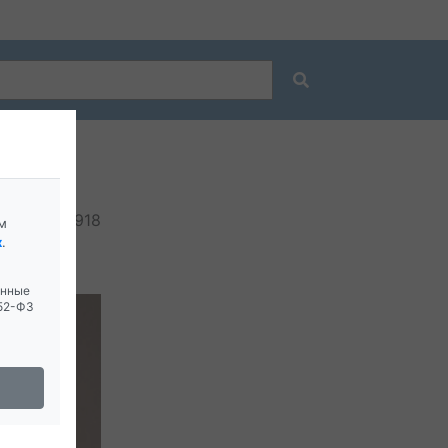
карств
918
м
х
.
анные
152-ФЗ