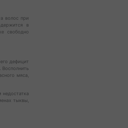
та волос при
одержится в
же свободно
 его дефицит
. Восполнить
сного мяса,
 недостатка
менах тыквы,