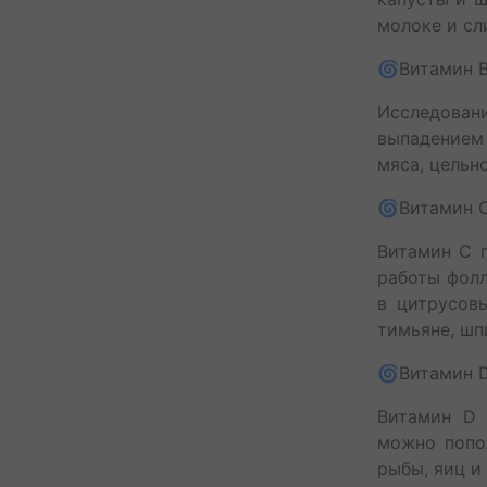
молоке и сл
🌀Витамин 
Исследова
выпадением 
мяса, цельн
🌀Витамин 
Витамин С п
работы фолл
в цитрусовы
тимьяне, шп
🌀Витамин 
Витамин D 
можно попол
рыбы, яиц и