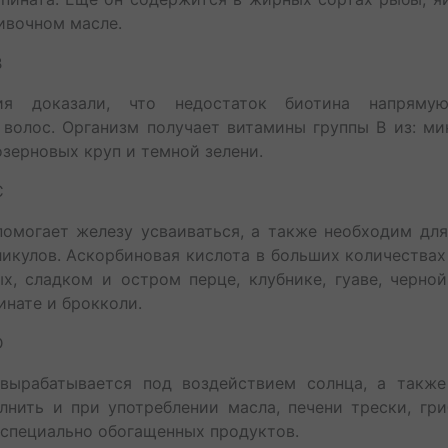
ивочном масле.
В
ния доказали, что недостаток биотина напряму
волос. Организм получает витамины группы В из: ми
озерновых круп и темной зелени.
С
омогает железу усваиваться, а также необходим дл
икулов. Аскорбиновая кислота в больших количества
х, сладком и остром перце, клубнике, гуаве, черно
инате и брокколи.
D
вырабатывается под воздействием солнца, а также
нить и при употреблении масла, печени трески, гр
 специально обогащенных продуктов.