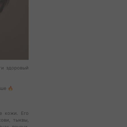
ти здоровый
е 🔥⁣⁣⠀
е кожи. Его
ови, тыквы,
цах, печени,