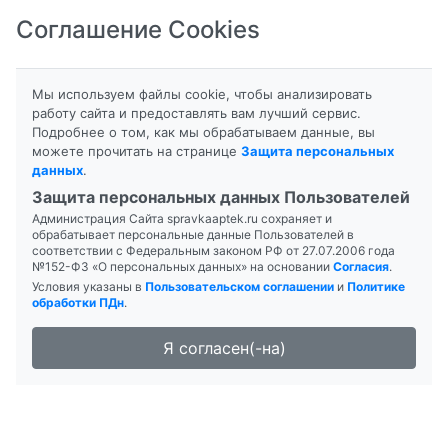
Соглашение Cookies
8-800-201-50-81
|
8 (4712) 58-80-80
Мы используем файлы cookie, чтобы анализировать
работу сайта и предоставлять вам лучший сервис.
Подробнее о том, как мы обрабатываем данные, вы
Главная
можете прочитать на странице
Защита персональных
Новость Взять тревогу под контроль
данных
.
Справочная служба аптек поиск заказ
Защита персональных данных Пользователей
бронирование лекарств
Администрация Сайта spravkaaptek.ru сохраняет и
обрабатывает персональные данные Пользователей в
соответствии с Федеральным законом РФ от 27.07.2006 года
№152-ФЗ «О персональных данных» на основании
Согласия
.
Условия указаны в
Пользовательском соглашении
и
Политике
03.04.2026 06:04:00
обработки ПДн
.
985
Взять тревогу под контроль
Я согласен(-на)