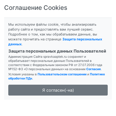
Соглашение Cookies
8-800-201-50-81
|
8 (4712) 58-80-80
Мы используем файлы cookie, чтобы анализировать
работу сайта и предоставлять вам лучший сервис.
Подробнее о том, как мы обрабатываем данные, вы
Главная
можете прочитать на странице
Защита персональных
Новость Биохимия организма Справочная
данных
.
служба аптек поиск заказ бронирование лекарств
Защита персональных данных Пользователей
Администрация Сайта spravkaaptek.ru сохраняет и
обрабатывает персональные данные Пользователей в
соответствии с Федеральным законом РФ от 27.07.2006 года
08.04.2026 16:04:08
№152-ФЗ «О персональных данных» на основании
Согласия
.
Условия указаны в
Пользовательском соглашении
и
Политике
1197
обработки ПДн
.
Биохимия организма
Я согласен(-на)