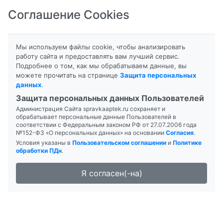
Соглашение Cookies
8-800-201-50-81
|
8 (4712) 58-80-80
Мы используем файлы cookie, чтобы анализировать
работу сайта и предоставлять вам лучший сервис.
Подробнее о том, как мы обрабатываем данные, вы
Главная
Поиск лекарств
можете прочитать на странице
Защита персональных
Аптека "ДОКТОРСКАЯ №7"
данных
.
Защита персональных данных Пользователей
Администрация Сайта spravkaaptek.ru сохраняет и
обрабатывает персональные данные Пользователей в
соответствии с Федеральным законом РФ от 27.07.2006 года
№152-ФЗ «О персональных данных» на основании
Согласия
.
Условия указаны в
Пользовательском соглашении
и
Политике
обработки ПДн
.
Я согласен(-на)