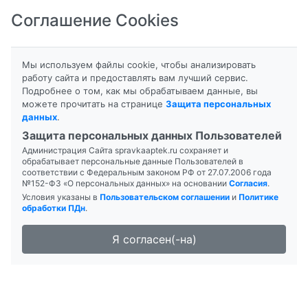
Соглашение Cookies
8-800-201-50-81
|
8 (4712) 58-80-80
Мы используем файлы cookie, чтобы анализировать
работу сайта и предоставлять вам лучший сервис.
Подробнее о том, как мы обрабатываем данные, вы
Главная
Поиск лекарств
можете прочитать на странице
Защита персональных
Аптека "Родник здоровья"
данных
.
Защита персональных данных Пользователей
Администрация Сайта spravkaaptek.ru сохраняет и
обрабатывает персональные данные Пользователей в
соответствии с Федеральным законом РФ от 27.07.2006 года
№152-ФЗ «О персональных данных» на основании
Согласия
.
Условия указаны в
Пользовательском соглашении
и
Политике
обработки ПДн
.
Я согласен(-на)