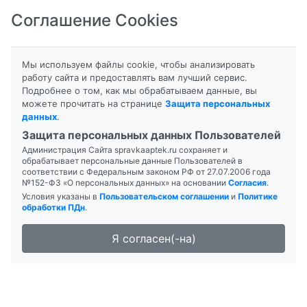
Соглашение Cookies
8-800-201-50-81
|
8 (4712) 58-80-80
Мы используем файлы cookie, чтобы анализировать
работу сайта и предоставлять вам лучший сервис.
Подробнее о том, как мы обрабатываем данные, вы
Главная
Поиск лекарств
можете прочитать на странице
Защита персональных
АПТЕКА "Компас" (Тюпин Р.Н.)
данных
.
Защита персональных данных Пользователей
Администрация Сайта spravkaaptek.ru сохраняет и
обрабатывает персональные данные Пользователей в
соответствии с Федеральным законом РФ от 27.07.2006 года
№152-ФЗ «О персональных данных» на основании
Согласия
.
Условия указаны в
Пользовательском соглашении
и
Политике
обработки ПДн
.
Я согласен(-на)