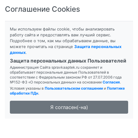
Соглашение Cookies
8-800-201-50-81
|
8 (4712) 58-80-80
Мы используем файлы cookie, чтобы анализировать
работу сайта и предоставлять вам лучший сервис.
Подробнее о том, как мы обрабатываем данные, вы
Главная
Поиск лекарств
Аптека "М+"
можете прочитать на странице
Защита персональных
данных
.
Защита персональных данных Пользователей
Администрация Сайта spravkaaptek.ru сохраняет и
обрабатывает персональные данные Пользователей в
соответствии с Федеральным законом РФ от 27.07.2006 года
№152-ФЗ «О персональных данных» на основании
Согласия
.
Условия указаны в
Пользовательском соглашении
и
Политике
обработки ПДн
.
Я согласен(-на)