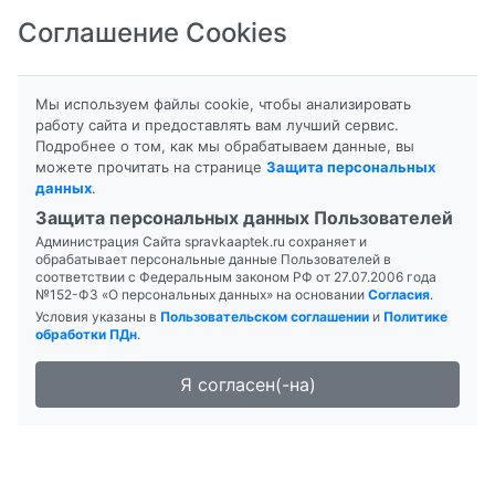
Соглашение Cookies
8-800-201-50-81
|
8 (4712) 58-80-80
Мы используем файлы cookie, чтобы анализировать
работу сайта и предоставлять вам лучший сервис.
Подробнее о том, как мы обрабатываем данные, вы
Главная
Поиск лекарств
можете прочитать на странице
Защита персональных
Аптека "Азбука Здоровья №2"
данных
.
Защита персональных данных Пользователей
Администрация Сайта spravkaaptek.ru сохраняет и
обрабатывает персональные данные Пользователей в
соответствии с Федеральным законом РФ от 27.07.2006 года
№152-ФЗ «О персональных данных» на основании
Согласия
.
Условия указаны в
Пользовательском соглашении
и
Политике
обработки ПДн
.
Я согласен(-на)