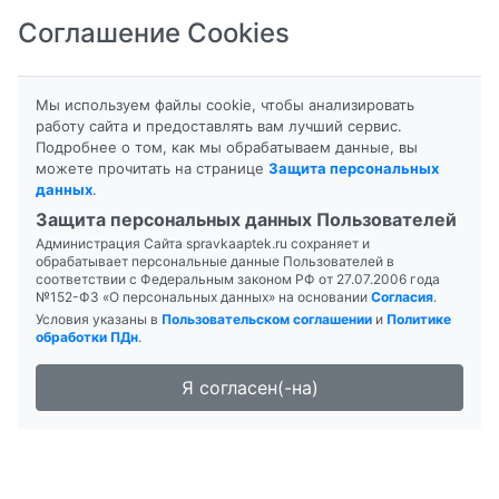
Соглашение Cookies
8-800-201-50-81
|
8 (4712) 58-80-80
Мы используем файлы cookie, чтобы анализировать
работу сайта и предоставлять вам лучший сервис.
Подробнее о том, как мы обрабатываем данные, вы
Главная
Поиск лекарств
Аптека "Таблеточка"
можете прочитать на странице
Защита персональных
данных
.
Защита персональных данных Пользователей
Администрация Сайта spravkaaptek.ru сохраняет и
обрабатывает персональные данные Пользователей в
соответствии с Федеральным законом РФ от 27.07.2006 года
№152-ФЗ «О персональных данных» на основании
Согласия
.
Условия указаны в
Пользовательском соглашении
и
Политике
обработки ПДн
.
Я согласен(-на)