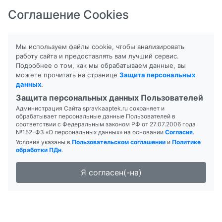
Соглашение Cookies
8-800-201-50-81
|
8 (4712) 58-80-80
Мы используем файлы cookie, чтобы анализировать
работу сайта и предоставлять вам лучший сервис.
Подробнее о том, как мы обрабатываем данные, вы
Главная
Группа препаратов
можете прочитать на странице
Защита персональных
данных
.
Страница: 1 из 1
Защита персональных данных Пользователей
Администрация Сайта spravkaaptek.ru сохраняет и
обрабатывает персональные данные Пользователей в
соответствии с Федеральным законом РФ от 27.07.2006 года
ТРАЗОГРАФ Р-Р Д/ИН. 600МГ/МЛ
№152-ФЗ «О персональных данных» на основании
Согласия
.
Условия указаны в
Пользовательском соглашении
и
Политике
20МЛ №5
обработки ПДн
.
Я согласен(-на)
ТРАЗОГРАФ Р-Р Д/ИН. 760МГ/МЛ
20МЛ №5