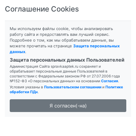
Соглашение Cookies
8-800-201-50-81
|
8 (4712) 58-80-80
Мы используем файлы cookie, чтобы анализировать
работу сайта и предоставлять вам лучший сервис.
Подробнее о том, как мы обрабатываем данные, вы
можете прочитать на странице
Защита персональных
данных
.
Формы выпуска
Инструкция
Защита персональных данных Пользователей
Администрация Сайта spravkaaptek.ru сохраняет и
УЛЬТРАВИСТ
обрабатывает персональные данные Пользователей в
соответствии с Федеральным законом РФ от 27.07.2006 года
№152-ФЗ «О персональных данных» на основании
Согласия
.
Условия указаны в
Пользовательском соглашении
и
Политике
обработки ПДн
.
Я согласен(-на)