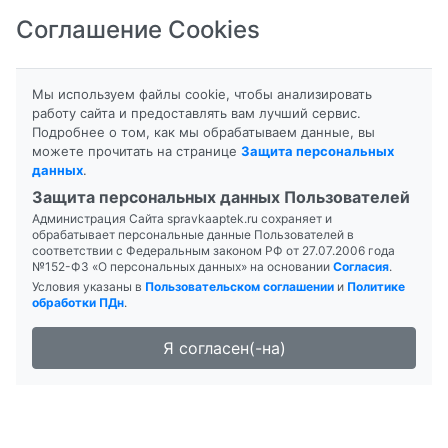
Соглашение Cookies
8-800-201-50-81
|
8 (4712) 58-80-80
Мы используем файлы cookie, чтобы анализировать
работу сайта и предоставлять вам лучший сервис.
Подробнее о том, как мы обрабатываем данные, вы
Главная
Поиск лекарств
А\п "Витамин"
можете прочитать на странице
Защита персональных
данных
.
Защита персональных данных Пользователей
Администрация Сайта spravkaaptek.ru сохраняет и
обрабатывает персональные данные Пользователей в
соответствии с Федеральным законом РФ от 27.07.2006 года
№152-ФЗ «О персональных данных» на основании
Согласия
.
Условия указаны в
Пользовательском соглашении
и
Политике
обработки ПДн
.
Я согласен(-на)