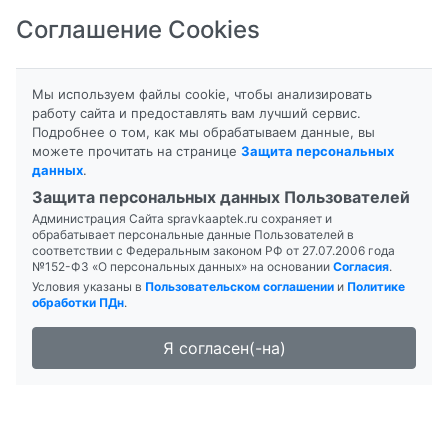
Соглашение Cookies
8-800-201-50-81
|
8 (4712) 58-80-80
Мы используем файлы cookie, чтобы анализировать
работу сайта и предоставлять вам лучший сервис.
Подробнее о том, как мы обрабатываем данные, вы
Главная
Поиск лекарств
можете прочитать на странице
Защита персональных
Аптека "Планета здоровья" 24 Часа
данных
.
Защита персональных данных Пользователей
Администрация Сайта spravkaaptek.ru сохраняет и
обрабатывает персональные данные Пользователей в
соответствии с Федеральным законом РФ от 27.07.2006 года
№152-ФЗ «О персональных данных» на основании
Согласия
.
Условия указаны в
Пользовательском соглашении
и
Политике
обработки ПДн
.
Я согласен(-на)