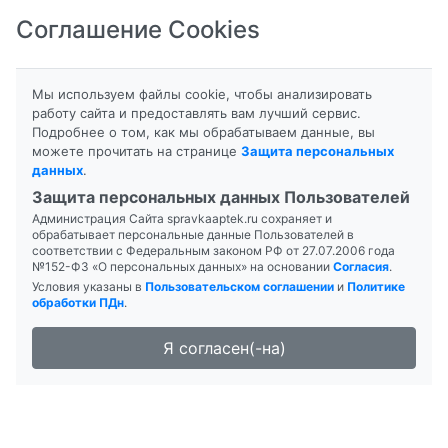
Соглашение Cookies
8-800-201-50-81
|
8 (4712) 58-80-80
Мы используем файлы cookie, чтобы анализировать
работу сайта и предоставлять вам лучший сервис.
Подробнее о том, как мы обрабатываем данные, вы
Главная
Группа препаратов
можете прочитать на странице
Защита персональных
данных
.
Страница: 1 из 1
Защита персональных данных Пользователей
Администрация Сайта spravkaaptek.ru сохраняет и
обрабатывает персональные данные Пользователей в
соответствии с Федеральным законом РФ от 27.07.2006 года
911 БАДЯГА ГЕЛЬ ДЛЯ ТЕЛА 100МЛ
№152-ФЗ «О персональных данных» на основании
Согласия
.
Условия указаны в
Пользовательском соглашении
и
Политике
обработки ПДн
.
Я согласен(-на)
БРОМЕЗИДА 99М TС ЛИОФ. Д/ПРИГ.
Р-РА Д/В/В ВВЕД. 10МЛ №5