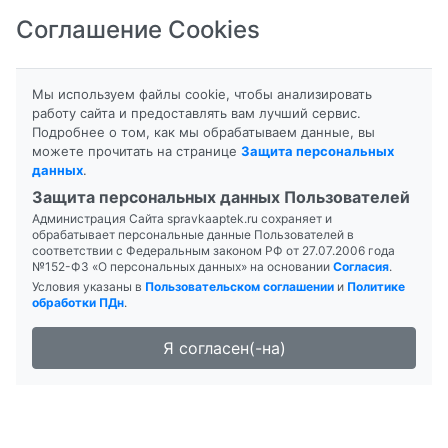
Соглашение Cookies
8-800-201-50-81
|
8 (4712) 58-80-80
Мы используем файлы cookie, чтобы анализировать
работу сайта и предоставлять вам лучший сервис.
Подробнее о том, как мы обрабатываем данные, вы
Главная
Поиск лекарств
можете прочитать на странице
Защита персональных
Аптека "ДОКТОРСКАЯ №6"
данных
.
Защита персональных данных Пользователей
Администрация Сайта spravkaaptek.ru сохраняет и
обрабатывает персональные данные Пользователей в
соответствии с Федеральным законом РФ от 27.07.2006 года
№152-ФЗ «О персональных данных» на основании
Согласия
.
Условия указаны в
Пользовательском соглашении
и
Политике
обработки ПДн
.
Я согласен(-на)