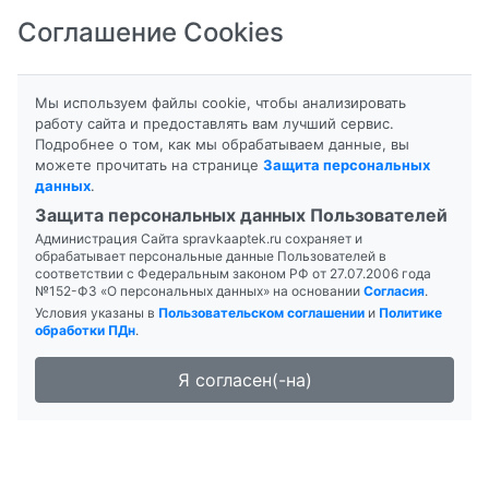
Соглашение Cookies
8-800-201-50-81
|
8 (4712) 58-80-80
Мы используем файлы cookie, чтобы анализировать
работу сайта и предоставлять вам лучший сервис.
Подробнее о том, как мы обрабатываем данные, вы
Главная
Поиск лекарств
можете прочитать на странице
Защита персональных
Аптека "Планета здоровья" 24 Часа
данных
.
Защита персональных данных Пользователей
Администрация Сайта spravkaaptek.ru сохраняет и
обрабатывает персональные данные Пользователей в
соответствии с Федеральным законом РФ от 27.07.2006 года
№152-ФЗ «О персональных данных» на основании
Согласия
.
Условия указаны в
Пользовательском соглашении
и
Политике
обработки ПДн
.
Я согласен(-на)